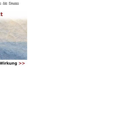
n
Akt
Figuren