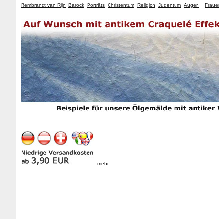
Rembrandt van Rijn
Barock
Porträts
Christentum
Religion
Judentum
Augen
Fraue
mehr