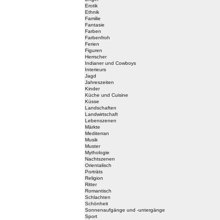
Erotik
Ethnik
Familie
Fantasie
Farben
Farbenfroh
Ferien
Figuren
Herrscher
Indianer und Cowboys
Interieurs
Jagd
Jahreszeiten
Kinder
Küche und Cuisine
Küsse
Landschaften
Landwirtschaft
Lebenszenen
Märkte
Mediterran
Musik
Muster
Mythologie
Nachtszenen
Orientalisch
Porträts
Religion
Ritter
Romantisch
Schlachten
Schönheit
Sonnenaufgänge und -untergänge
Sport