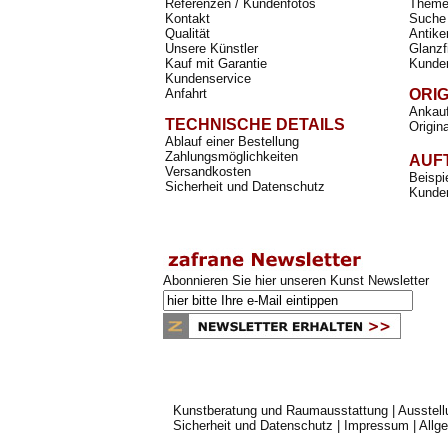
Referenzen / Kundenfotos
Theme
Kontakt
Suche 
Qualität
Antike
Unsere Künstler
Glanzf
Kauf mit Garantie
Kunde
Kundenservice
Anfahrt
ORI
Ankauf
TECHNISCHE DETAILS
Origin
Ablauf einer Bestellung
Zahlungsmöglichkeiten
AUF
Versandkosten
Beispi
Sicherheit und Datenschutz
Kunden
Abonnieren Sie hier unseren Kunst Newsletter
Kunstberatung und Raumausstattung
|
Ausstel
Sicherheit und Datenschutz
|
Impressum
|
Allg