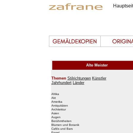
Hauptsei
Alte Meister
Themen
Stilrichtungen
Künstler
Jahrhundert
Länder
Afrika
Akt
Amerika
Antiquitäten
Architektur
Asien
Augen
Berühmtheiten
Blumen und Botanik
Cafés und Bars
Engel