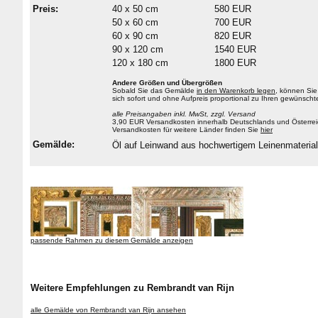
Preis:
40 x 50 cm
580 EUR
50 x 60 cm
700 EUR
60 x 90 cm
820 EUR
90 x 120 cm
1540 EUR
120 x 180 cm
1800 EUR
Andere Größen und Übergrößen
Sobald Sie das Gemälde
in den Warenkorb legen
, können Sie
sich sofort und ohne Aufpreis proportional zu Ihren gewüns
alle Preisangaben inkl. MwSt, zzgl. Versand
3,90 EUR Versandkosten innerhalb Deutschlands und Österrei
Versandkosten für weitere Länder finden Sie
hier
Gemälde:
Öl auf Leinwand aus hochwertigem Leinenmateri
passende Rahmen zu diesem Gemälde anzeigen
Weitere Empfehlungen zu Rembrandt van Rijn
alle Gemälde von Rembrandt van Rijn ansehen