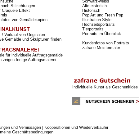
nsuche
Schwarz-weiss
nach Stilrichtungen
Altmeisterlich
r Craquelé Effekt
Historisch
irnis
Pop Art und Fresh Pop
nfotos von Gemäldekopien
Illustration Style
Hochzeitsportraits
GINALKUNST
Tierportraits
Portraits im Überblick
 / Verkauf von Originalen
ale Gemälde und Skulpturen finden
Kundenfotos von Portraits
zafrane Meistermaler
TRAGSMALEREI
ele für individuelle Auftragsgemälde
 zeigen fertige Auftragsmalerei
Individuelle Kunst als Geschenkidee
lungen und Vernissagen
|
Kooperationen und Wiederverkäufer
emeine Geschäftsbedingungen