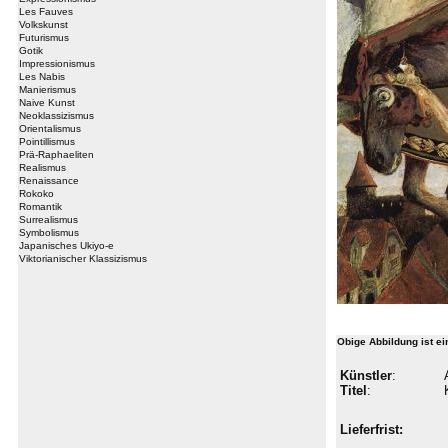
Les Fauves
Volkskunst
Futurismus
Gotik
Impressionismus
Les Nabis
Manierismus
Naive Kunst
Neoklassizismus
Orientalismus
Pointillismus
Prä-Raphaeliten
Realismus
Renaissance
Rokoko
Romantik
Surrealismus
Symbolismus
Japanisches Ukiyo-e
Viktorianischer Klassizismus
Obige Abbildung ist e
Künstler
:
Titel
:
Lieferfrist: