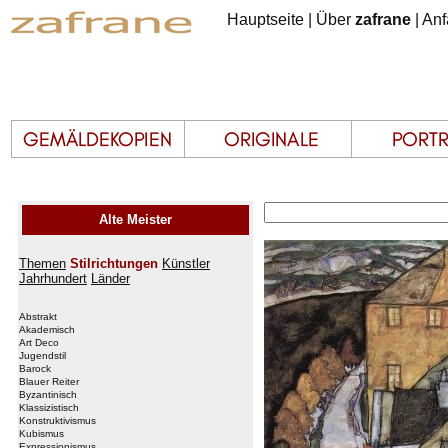
Hauptseite
|
Über
zafrane
|
Anf
Alte Meister
Themen
Stilrichtungen
Künstler
Jahrhundert
Länder
Abstrakt
Akademisch
Art Deco
Jugendstil
Barock
Blauer Reiter
Byzantinisch
Klassizistisch
Konstruktivismus
Kubismus
Expressionismus