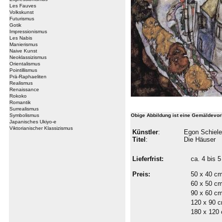
Les Fauves
Volkskunst
Futurismus
Gotik
Impressionismus
Les Nabis
Manierismus
Naive Kunst
Neoklassizismus
Orientalismus
Pointillismus
Prä-Raphaeliten
Realismus
Renaissance
Rokoko
Romantik
Surrealismus
Symbolismus
Obige Abbildung ist eine Gemäldevor
Japanisches Ukiyo-e
Viktorianischer Klassizismus
Künstler
:
Egon Schiele
Titel
:
Die Häuser
Lieferfrist:
ca. 4 bis
Preis:
50 x 40 c
60 x 50 c
90 x 60 c
120 x 90 
180 x 120