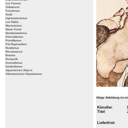
Les Fauves
Volkskunst
Futurismus
Gotik
Impressionismus
Les Nabis
Manierismus
Naive Kunst
Neoklassizismus
Orientalismus
Pointillismus
Prä-Raphaeliten
Realismus
Renaissance
Rokoko
Romantik
Surrealismus
Symbolismus
Japanisches Ukiyo-e
Viktorianischer Klassizismus
Obige Abbildung ist e
Künstler
:
Titel
:
Lieferfrist: