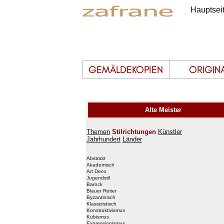
Hauptsei
Alte Meister
Themen
Stilrichtungen
Künstler
Jahrhundert
Länder
Abstrakt
Akademisch
Art Deco
Jugendstil
Barock
Blauer Reiter
Byzantinisch
Klassizistisch
Konstruktivismus
Kubismus
Expressionismus