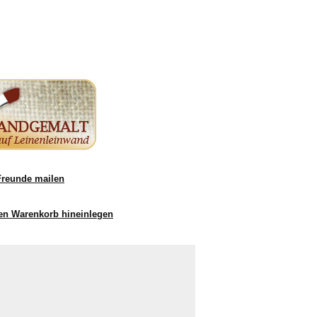
Freunde mailen
en Warenkorb hineinlegen