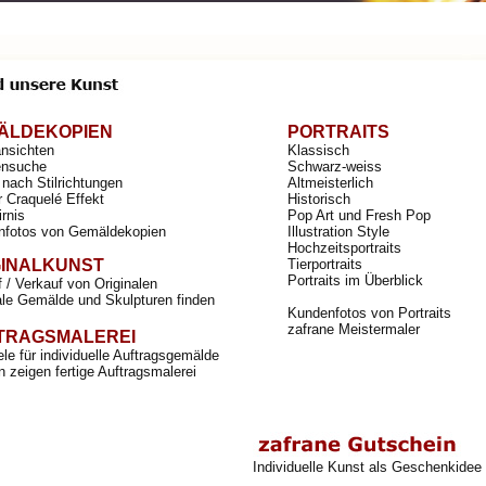
ÄLDEKOPIEN
PORTRAITS
ansichten
Klassisch
nsuche
Schwarz-weiss
nach Stilrichtungen
Altmeisterlich
r Craquelé Effekt
Historisch
irnis
Pop Art und Fresh Pop
nfotos von Gemäldekopien
Illustration Style
Hochzeitsportraits
GINALKUNST
Tierportraits
Portraits im Überblick
 / Verkauf von Originalen
ale Gemälde und Skulpturen finden
Kundenfotos von Portraits
zafrane Meistermaler
TRAGSMALEREI
ele für individuelle Auftragsgemälde
 zeigen fertige Auftragsmalerei
Individuelle Kunst als Geschenkidee