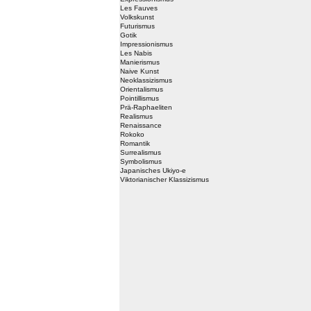
Les Fauves
Volkskunst
Futurismus
Gotik
Impressionismus
Les Nabis
Manierismus
Naive Kunst
Neoklassizismus
Orientalismus
Pointillismus
Prä-Raphaeliten
Realismus
Renaissance
Rokoko
Romantik
Surrealismus
Symbolismus
Japanisches Ukiyo-e
Viktorianischer Klassizismus