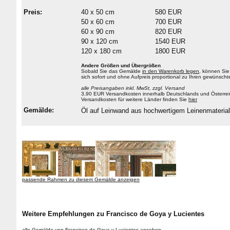
Preis:
40 x 50 cm
580 EUR
50 x 60 cm
700 EUR
60 x 90 cm
820 EUR
90 x 120 cm
1540 EUR
120 x 180 cm
1800 EUR
Andere Größen und Übergrößen
Sobald Sie das Gemälde
in den Warenkorb legen
, können Sie
sich sofort und ohne Aufpreis proportional zu Ihren gewüns
alle Preisangaben inkl. MwSt, zzgl. Versand
3,90 EUR Versandkosten innerhalb Deutschlands und Österrei
Versandkosten für weitere Länder finden Sie
hier
Gemälde:
Öl auf Leinwand aus hochwertigem Leinenmateri
passende Rahmen zu diesem Gemälde anzeigen
Weitere Empfehlungen zu Francisco de Goya y Lucientes
alle Gemälde von Francisco de Goya y Lucientes ansehen