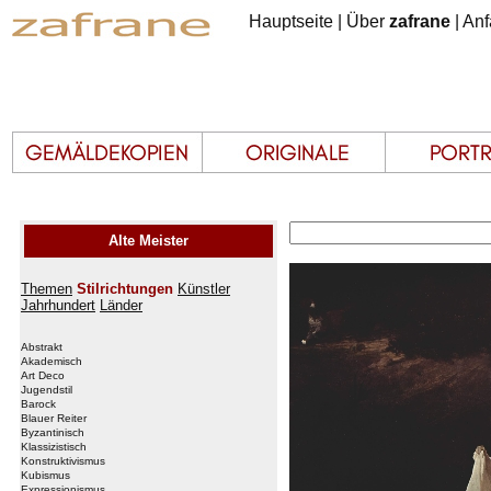
Hauptseite
|
Über
zafrane
|
Anf
Alte Meister
Themen
Stilrichtungen
Künstler
Jahrhundert
Länder
Abstrakt
Akademisch
Art Deco
Jugendstil
Barock
Blauer Reiter
Byzantinisch
Klassizistisch
Konstruktivismus
Kubismus
Expressionismus