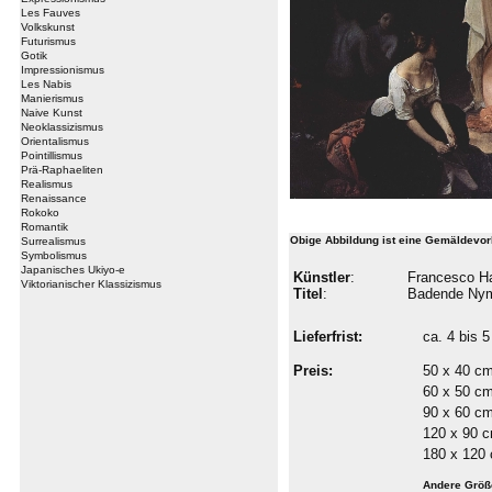
Les Fauves
Volkskunst
Futurismus
Gotik
Impressionismus
Les Nabis
Manierismus
Naive Kunst
Neoklassizismus
Orientalismus
Pointillismus
Prä-Raphaeliten
Realismus
Renaissance
Rokoko
Romantik
Obige Abbildung ist eine Gemäldevor
Surrealismus
Symbolismus
Japanisches Ukiyo-e
Künstler
:
Francesco H
Viktorianischer Klassizismus
Titel
:
Badende Ny
Lieferfrist:
ca. 4 bis
Preis:
50 x 40 c
60 x 50 c
90 x 60 c
120 x 90 
180 x 120
Andere Größ