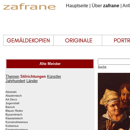
Hauptseite
|
Über
zafrane
|
Anf
Alte Meister
Suche
Themen
Stilrichtungen
Künstler
Jahrhundert
Länder
Abstrakt
Akademisch
Art Deco
Jugendstil
Barock
Blauer Reiter
Byzantinisch
Klassizistisch
Konstruktivismus
Kubismus
Expressionismus