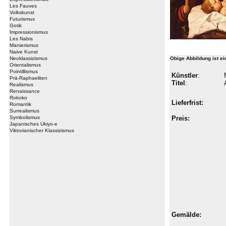
Les Fauves
Volkskunst
Futurismus
Gotik
Impressionismus
Les Nabis
Manierismus
Naive Kunst
Neoklassizismus
Obige Abbildung ist e
Orientalismus
Pointillismus
Künstler
:
Prä-Raphaeliten
Titel
:
Realismus
Renaissance
Rokoko
Lieferfrist:
Romantik
Surrealismus
Symbolismus
Preis:
Japanisches Ukiyo-e
Viktorianischer Klassizismus
Gemälde: