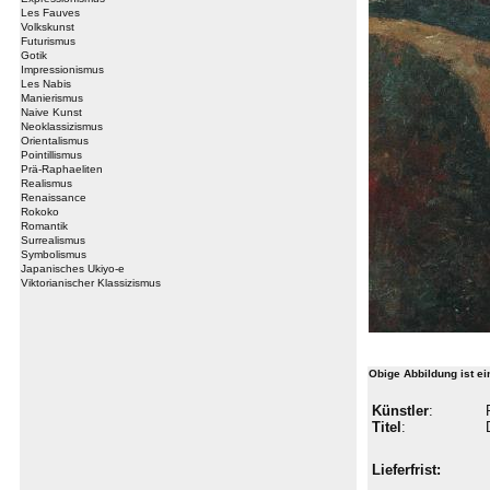
Les Fauves
Volkskunst
Futurismus
Gotik
Impressionismus
Les Nabis
Manierismus
Naive Kunst
Neoklassizismus
Orientalismus
Pointillismus
Prä-Raphaeliten
Realismus
Renaissance
Rokoko
Romantik
Surrealismus
Symbolismus
Japanisches Ukiyo-e
Viktorianischer Klassizismus
Obige Abbildung ist e
Künstler
:
Titel
:
Lieferfrist: