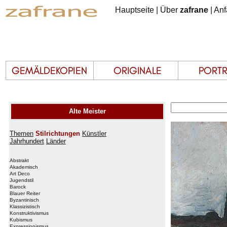
Hauptseite
|
Über
zafrane
|
Anf
Alte Meister
Themen
Stilrichtungen
Künstler
Jahrhundert
Länder
Abstrakt
Akademisch
Art Deco
Jugendstil
Barock
Blauer Reiter
Byzantinisch
Klassizistisch
Konstruktivismus
Kubismus
Expressionismus