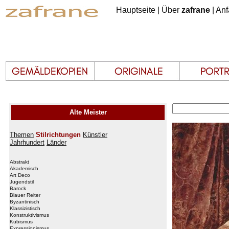
Hauptseite
|
Über
zafrane
|
Anf
Alte Meister
Themen
Stilrichtungen
Künstler
Jahrhundert
Länder
Abstrakt
Akademisch
Art Deco
Jugendstil
Barock
Blauer Reiter
Byzantinisch
Klassizistisch
Konstruktivismus
Kubismus
Expressionismus