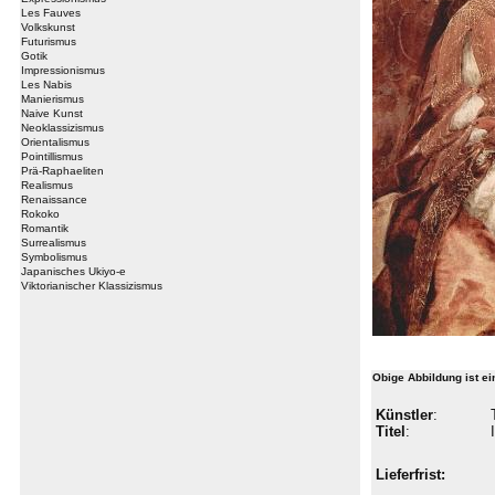
Les Fauves
Volkskunst
Futurismus
Gotik
Impressionismus
Les Nabis
Manierismus
Naive Kunst
Neoklassizismus
Orientalismus
Pointillismus
Prä-Raphaeliten
Realismus
Renaissance
Rokoko
Romantik
Surrealismus
Symbolismus
Japanisches Ukiyo-e
Viktorianischer Klassizismus
Obige Abbildung ist e
Künstler
:
Titel
:
Lieferfrist: