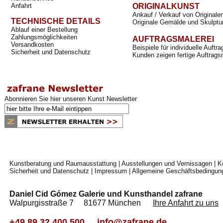
Anfahrt
ORIGINALKUNST
Ankauf / Verkauf von Originale
TECHNISCHE DETAILS
Originale Gemälde und Skulptu
Ablauf einer Bestellung
Zahlungsmöglichkeiten
AUFTRAGSMALEREI
Versandkosten
Beispiele für individuelle Auft
Sicherheit und Datenschutz
Kunden zeigen fertige Auftrags
Abonnieren Sie hier unseren Kunst Newsletter
Kunstberatung und Raumausstattung
|
Ausstellungen und Vernissagen
|
K
Sicherheit und Datenschutz
|
Impressum
|
Allgemeine Geschäftsbedingun
Daniel Cid Gómez Galerie und Kunsthandel zafrane
Walpurgisstraße 7 81677 München
Ihre Anfahrt zu uns
+49 89 32 400 500
info@zafrane.de