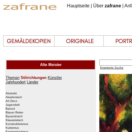
Hauptseite
|
Über
zafrane
|
Anf
Alte Meister
Erweiterte Suche
Themen
Stilrichtungen
Künstler
Jahrhundert
Länder
Abstrakt
Akademisch
Art Deco
Jugendstil
Barock
Blauer Reiter
Byzantinisch
Klassizistisch
Konstruktivismus
Kubismus
Expressionismus