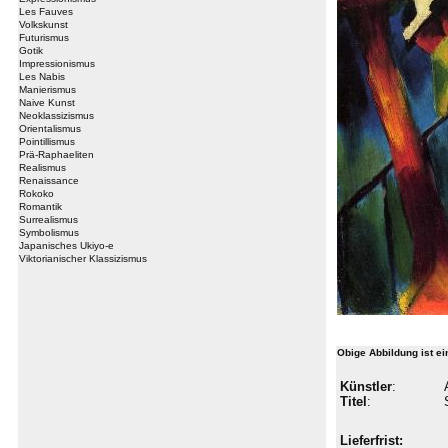
Les Fauves
Volkskunst
Futurismus
Gotik
Impressionismus
Les Nabis
Manierismus
Naive Kunst
Neoklassizismus
Orientalismus
Pointillismus
Prä-Raphaeliten
Realismus
Renaissance
Rokoko
Romantik
Surrealismus
Symbolismus
Japanisches Ukiyo-e
Viktorianischer Klassizismus
Obige Abbildung ist e
Künstler
:
Titel
:
Lieferfrist: