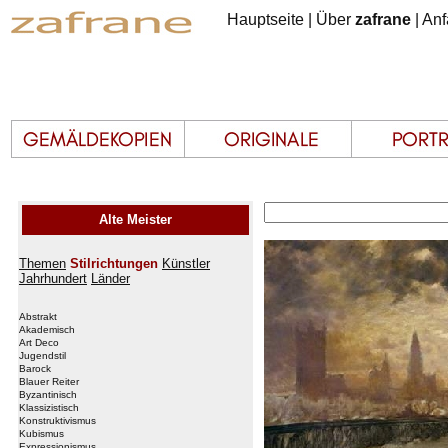
Hauptseite
|
Über
zafrane
|
Anf
Alte Meister
Themen
Stilrichtungen
Künstler
Jahrhundert
Länder
Abstrakt
Akademisch
Art Deco
Jugendstil
Barock
Blauer Reiter
Byzantinisch
Klassizistisch
Konstruktivismus
Kubismus
Expressionismus