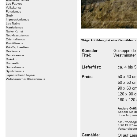
Les Fauves
Volkskunst
Futurismus
Gotik
Impressionismus
Les Nabis
Manierismus
Naive Kunst
Neoklassizismus
Orientalismus
Obige Abbildung ist eine Gemäldevor
Pointillismus
Prä-Raphaeliten
Künstler
:
Guiseppe de 
Realismus
Titel
:
Westminster 
Renaissance
Rokoko
Romantik
Lieferfrist:
ca. 4 bis
Surrealismus
Symbolismus
Japanisches Ukiyo-e
Preis:
50 x 40 c
Viktorianischer Klassizismus
60 x 50 c
90 x 60 c
120 x 90 
180 x 120
Andere Größ
Sobald Sie 
ohne Aufprei
alle Preisang
3,90 EUR Ver
Versandkoste
Gemälde:
Öl auf Le