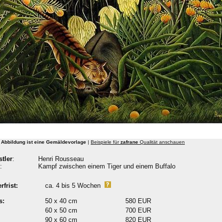
 Abbildung ist eine Gemäldevorlage
|
Beispiele für
zafrane
Qualität anschauen
tler
:
Henri Rousseau
:
Kampf zwischen einem Tiger und einem Buffalo
rfrist:
ca. 4 bis 5 Wochen
s:
50 x 40 cm
580 EUR
60 x 50 cm
700 EUR
90 x 60 cm
820 EUR