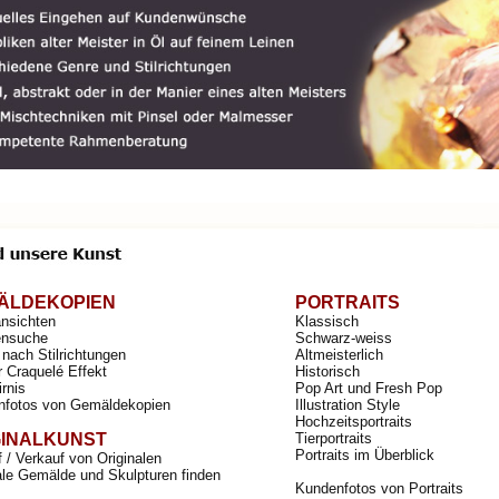
ÄLDEKOPIEN
PORTRAITS
ansichten
Klassisch
nsuche
Schwarz-weiss
nach Stilrichtungen
Altmeisterlich
r Craquelé Effekt
Historisch
irnis
Pop Art und Fresh Pop
nfotos von Gemäldekopien
Illustration Style
Hochzeitsportraits
GINALKUNST
Tierportraits
Portraits im Überblick
 / Verkauf von Originalen
ale Gemälde und Skulpturen finden
Kundenfotos von Portraits