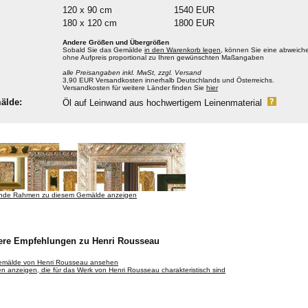
120 x 90 cm
1540 EUR
180 x 120 cm
1800 EUR
Andere Größen und Übergrößen
Sobald Sie das Gemälde
in den Warenkorb legen
, können Sie eine abweiche
ohne Aufpreis proportional zu Ihren gewünschten Maßangaben
alle Preisangaben inkl. MwSt, zzgl. Versand
3,90 EUR Versandkosten innerhalb Deutschlands und Österreichs.
Versandkosten für weitere Länder finden Sie
hier
älde:
Öl auf Leinwand aus hochwertigem Leinenmaterial
nde Rahmen zu diesem Gemälde anzeigen
ere Empfehlungen zu Henri Rousseau
Gemälde von Henri Rousseau ansehen
 anzeigen, die für das Werk von Henri Rousseau charakteristisch sind