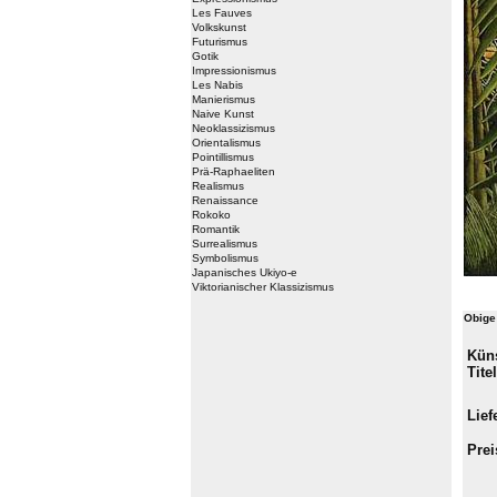
Les Fauves
Volkskunst
Futurismus
Gotik
Impressionismus
Les Nabis
Manierismus
Naive Kunst
Neoklassizismus
Orientalismus
Pointillismus
Prä-Raphaeliten
Realismus
Renaissance
Rokoko
Romantik
Surrealismus
Symbolismus
Japanisches Ukiyo-e
Viktorianischer Klassizismus
Obige
Küns
Titel
Liefe
Prei