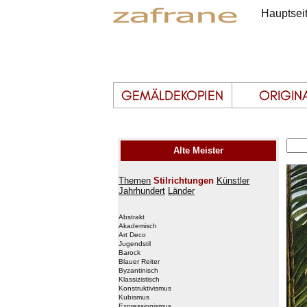
Hauptsei
Alte Meister
Themen
Stilrichtungen
Künstler
Jahrhundert
Länder
Abstrakt
Akademisch
Art Deco
Jugendstil
Barock
Blauer Reiter
Byzantinisch
Klassizistisch
Konstruktivismus
Kubismus
Expressionismus