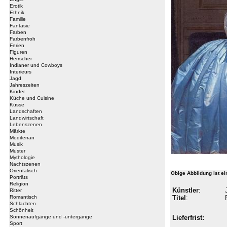
Erotik
Ethnik
Familie
Fantasie
Farben
Farbenfroh
Ferien
Figuren
Herrscher
Indianer und Cowboys
Interieurs
Jagd
Jahreszeiten
Kinder
Küche und Cuisine
Küsse
Landschaften
Landwirtschaft
Lebenszenen
Märkte
Mediterran
Musik
Muster
Mythologie
Nachtszenen
Orientalisch
Obige Abbildung ist e
Porträts
Religion
Künstler
:
Ritter
Romantisch
Titel
:
Schlachten
Schönheit
Sonnenaufgänge und -untergänge
Lieferfrist:
Sport