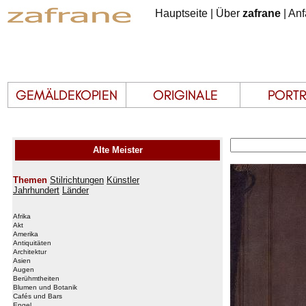
Hauptseite
|
Über
zafrane
|
Anf
Alte Meister
Themen
Stilrichtungen
Künstler
Jahrhundert
Länder
Afrika
Akt
Amerika
Antiquitäten
Architektur
Asien
Augen
Berühmtheiten
Blumen und Botanik
Cafés und Bars
Engel