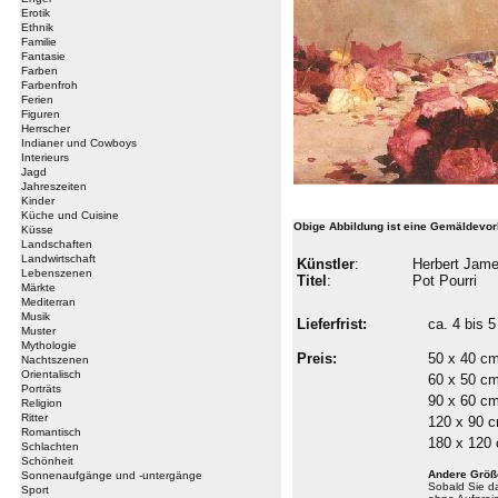
Erotik
Ethnik
Familie
Fantasie
Farben
Farbenfroh
Ferien
Figuren
Herrscher
Indianer und Cowboys
Interieurs
Jagd
Jahreszeiten
Kinder
Küche und Cuisine
Obige Abbildung ist eine Gemäldevor
Küsse
Landschaften
Landwirtschaft
Künstler
:
Herbert Jame
Lebenszenen
Titel
:
Pot Pourri
Märkte
Mediterran
Musik
Lieferfrist:
ca. 4 bis
Muster
Mythologie
Preis:
50 x 40 c
Nachtszenen
Orientalisch
60 x 50 c
Porträts
90 x 60 c
Religion
Ritter
120 x 90 
Romantisch
180 x 120
Schlachten
Schönheit
Andere Größ
Sonnenaufgänge und -untergänge
Sobald Sie 
Sport