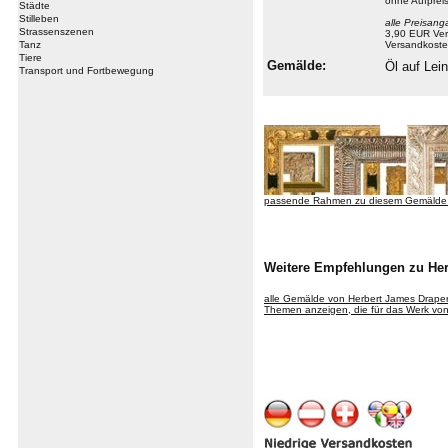
ohne Aufprei
Städte
Stilleben
alle Preisang
Strassenszenen
3,90 EUR Ver
Tanz
Versandkoste
Tiere
Gemälde:
Öl auf Le
Transport und Fortbewegung
passende Rahmen zu diesem Gemälde
Weitere Empfehlungen zu Her
alle Gemälde von Herbert James Drape
Themen anzeigen, die für das Werk von 