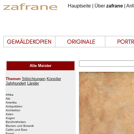
Hauptseite
|
Über
zafrane
|
Anf
Alte Meister
Themen
Stilrichtungen
Künstler
Jahrhundert
Länder
Afrika
Akt
Amerika
Antiquitäten
Architektur
Asien
Augen
Berühmtheiten
Blumen und Botanik
Cafés und Bars
Engel