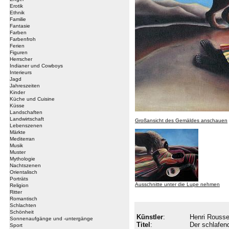
Erotik
Ethnik
Familie
Fantasie
Farben
Farbenfroh
Ferien
Figuren
Herrscher
Indianer und Cowboys
Interieurs
Jagd
Jahreszeiten
Kinder
Küche und Cuisine
Küsse
Landschaften
Landwirtschaft
Großansicht des Gemäldes anschauen
Lebenszenen
Märkte
Mediterran
Musik
Muster
Mythologie
Nachtszenen
Orientalisch
Porträts
Ausschnitte unter die Lupe nehmen
Religion
Ritter
Romantisch
Schlachten
Schönheit
Künstler
:
Henri Rouss
Sonnenaufgänge und -untergänge
Titel
:
Der schlafen
Sport