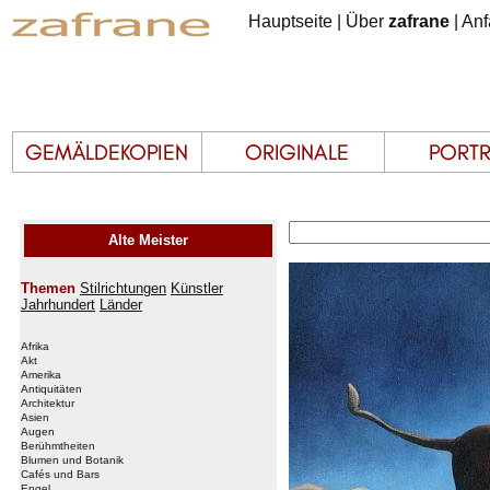
Hauptseite
|
Über
zafrane
|
Anf
Alte Meister
Themen
Stilrichtungen
Künstler
Jahrhundert
Länder
Afrika
Akt
Amerika
Antiquitäten
Architektur
Asien
Augen
Berühmtheiten
Blumen und Botanik
Cafés und Bars
Engel