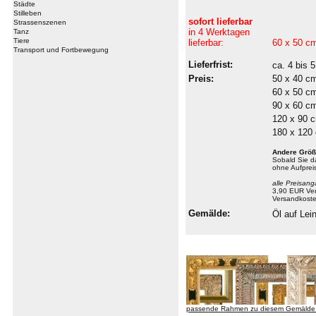
Städte
Stilleben
sofort lieferbar
Strassenszenen
in 4 Werktagen
Tanz
Tiere
lieferbar:
60 x 50 c
Transport und Fortbewegung
Lieferfrist:
ca. 4 bis
Preis:
50 x 40 c
60 x 50 c
90 x 60 c
120 x 90 
180 x 120
Andere Größ
Sobald Sie 
ohne Aufprei
alle Preisang
3,90 EUR Ver
Versandkoste
Gemälde:
Öl auf Le
passende Rahmen zu diesem Gemälde