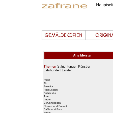
Hauptsei
Alte Meister
Themen
Stilrichtungen
Künstler
Jahrhundert
Länder
Afrika
Akt
Amerika
Antiquitäten
Architektur
Asien
Augen
Berühmtheiten
Blumen und Botanik
Cafés und Bars
Engel