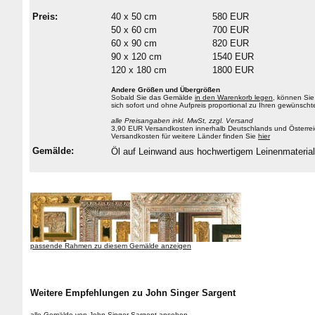
Preis:
40 x 50 cm
580 EUR
50 x 60 cm
700 EUR
60 x 90 cm
820 EUR
90 x 120 cm
1540 EUR
120 x 180 cm
1800 EUR
Andere Größen und Übergrößen
Sobald Sie das Gemälde
in den Warenkorb legen
, können Sie
sich sofort und ohne Aufpreis proportional zu Ihren gewüns
alle Preisangaben inkl. MwSt, zzgl. Versand
3,90 EUR Versandkosten innerhalb Deutschlands und Österrei
Versandkosten für weitere Länder finden Sie
hier
Gemälde:
Öl auf Leinwand aus hochwertigem Leinenmateri
passende Rahmen zu diesem Gemälde anzeigen
Weitere Empfehlungen zu John Singer Sargent
alle Gemälde von John Singer Sargent ansehen