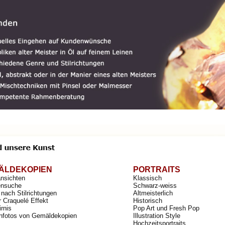
ÄLDEKOPIEN
PORTRAITS
ansichten
Klassisch
nsuche
Schwarz-weiss
nach Stilrichtungen
Altmeisterlich
r Craquelé Effekt
Historisch
irnis
Pop Art und Fresh Pop
nfotos von Gemäldekopien
Illustration Style
Hochzeitsportraits