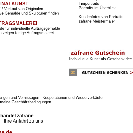
GINALKUNST
Tierportraits
Portraits im Überblick
 / Verkauf von Originalen
ale Gemälde und Skulpturen finden
Kundenfotos von Portraits
zafrane Meistermaler
TRAGSMALEREI
ele für individuelle Auftragsgemälde
 zeigen fertige Auftragsmalerei
Individuelle Kunst als Geschenkidee
lungen und Vernissagen
|
Kooperationen und Wiederverkäufer
emeine Geschäftsbedingungen
handel zafrane
en
Ihre Anfahrt zu uns
ne.de