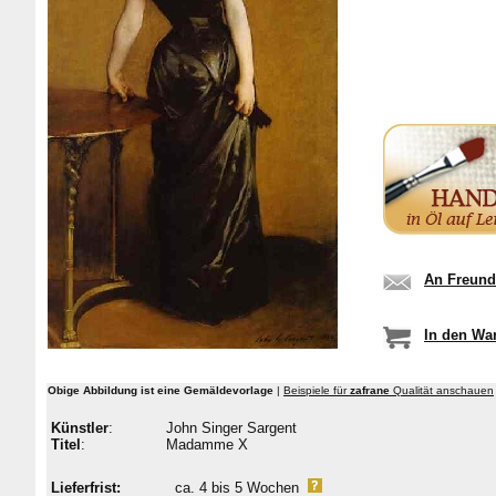
An Freund
In den Wa
Obige Abbildung ist eine Gemäldevorlage
|
Beispiele für
zafrane
Qualität anschauen
Künstler
:
John Singer Sargent
Titel
:
Madamme X
Lieferfrist:
ca. 4 bis 5 Wochen