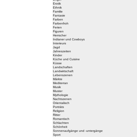
Erotik
Ethnik
Familie
Fantasie
Farben
Farbenfroh
Ferien
Figuren
Herrscher
Indianer und Cowboys
Interieurs
Jagd
Jahreszeiten
Kinder
Küche und Cuisine
Küsse
Landschaften
Landwirtschaft
Lebenszenen
Märkte
Mediterran
Musik
Muster
Mythologie
Nachtszenen
Orientalisch
Porträts
Religion
Ritter
Romantisch
Schlachten
Schönheit
Sonnenaufgänge und -untergänge
Sport