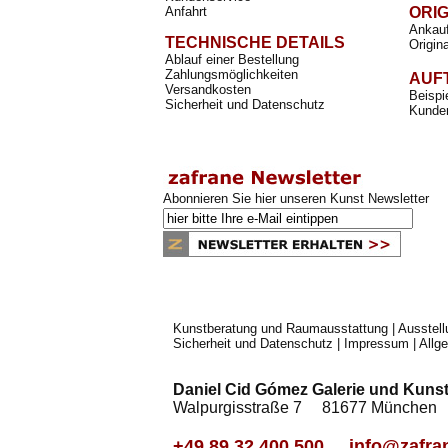
Anfahrt
ORI
Ankauf
TECHNISCHE DETAILS
Origin
Ablauf einer Bestellung
Zahlungsmöglichkeiten
AUF
Versandkosten
Beispi
Sicherheit und Datenschutz
Kunden
Abonnieren Sie hier unseren Kunst Newsletter
Kunstberatung und Raumausstattung
|
Ausstel
Sicherheit und Datenschutz
|
Impressum
|
Allg
Daniel Cid Gómez Galerie und Kunst
Walpurgisstraße 7 81677 Münch
+49 89 32 400 500
info@zafra