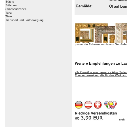
Versandkoste
Städte
Stilleben
Gemälde:
Öl auf Le
Strassenszenen
Tanz
Tiere
Transport und Fortbewegung
passende Rahmen zu diesem Gemälde
Weitere Empfehlungen zu La
alle Gemälde von Lawrence Alma Tad
Themen anzeigen, die für das Werk von
mehr