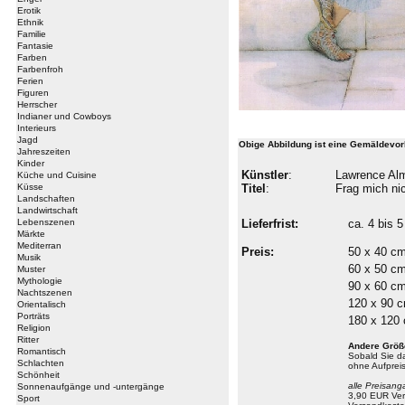
Erotik
Ethnik
Familie
Fantasie
Farben
Farbenfroh
Ferien
Figuren
Herrscher
Indianer und Cowboys
Interieurs
Jagd
Obige Abbildung ist eine Gemäldevor
Jahreszeiten
Kinder
Künstler
:
Lawrence Al
Küche und Cuisine
Küsse
Titel
:
Frag mich ni
Landschaften
Landwirtschaft
Lebenszenen
Lieferfrist:
ca. 4 bis
Märkte
Mediterran
Preis:
50 x 40 c
Musik
60 x 50 c
Muster
Mythologie
90 x 60 c
Nachtszenen
120 x 90 
Orientalisch
Porträts
180 x 120
Religion
Ritter
Andere Größ
Romantisch
Sobald Sie 
Schlachten
ohne Aufprei
Schönheit
alle Preisang
Sonnenaufgänge und -untergänge
3,90 EUR Ver
Sport