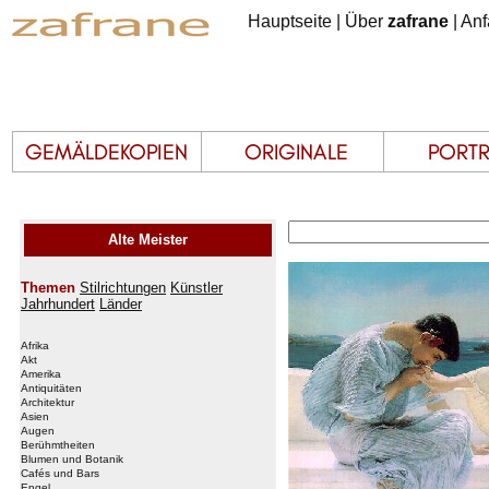
Hauptseite
|
Über
zafrane
|
Anf
Alte Meister
Themen
Stilrichtungen
Künstler
Jahrhundert
Länder
Afrika
Akt
Amerika
Antiquitäten
Architektur
Asien
Augen
Berühmtheiten
Blumen und Botanik
Cafés und Bars
Engel