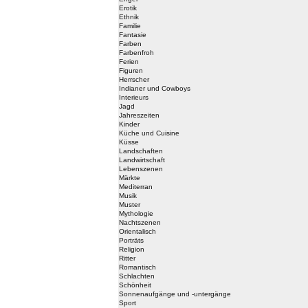
Erotik
Ethnik
Familie
Fantasie
Farben
Farbenfroh
Ferien
Figuren
Herrscher
Indianer und Cowboys
Interieurs
Jagd
Jahreszeiten
Kinder
Küche und Cuisine
Küsse
Landschaften
Landwirtschaft
Lebenszenen
Märkte
Mediterran
Musik
Muster
Mythologie
Nachtszenen
Orientalisch
Porträts
Religion
Ritter
Romantisch
Schlachten
Schönheit
Sonnenaufgänge und -untergänge
Sport