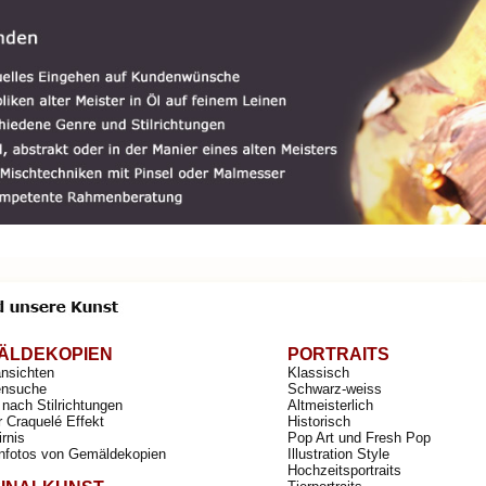
ÄLDEKOPIEN
PORTRAITS
ansichten
Klassisch
nsuche
Schwarz-weiss
nach Stilrichtungen
Altmeisterlich
r Craquelé Effekt
Historisch
irnis
Pop Art und Fresh Pop
nfotos von Gemäldekopien
Illustration Style
Hochzeitsportraits