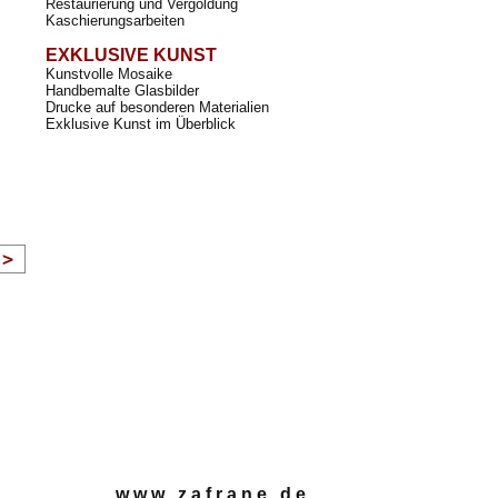
Restaurierung und Vergoldung
Kaschierungsarbeiten
EXKLUSIVE KUNST
Kunstvolle Mosaike
Handbemalte Glasbilder
Drucke auf besonderen Materialien
Exklusive Kunst im Überblick
w w w . z a f r a n e . d e