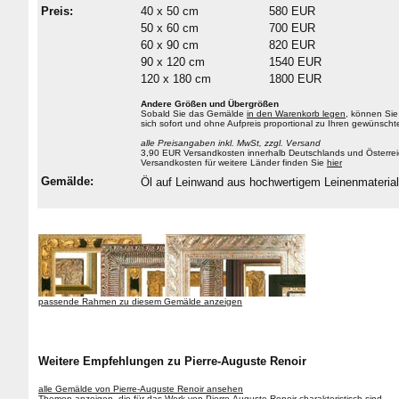
Preis:
40 x 50 cm
580 EUR
50 x 60 cm
700 EUR
60 x 90 cm
820 EUR
90 x 120 cm
1540 EUR
120 x 180 cm
1800 EUR
Andere Größen und Übergrößen
Sobald Sie das Gemälde
in den Warenkorb legen
, können Sie
sich sofort und ohne Aufpreis proportional zu Ihren gewüns
alle Preisangaben inkl. MwSt, zzgl. Versand
3,90 EUR Versandkosten innerhalb Deutschlands und Österrei
Versandkosten für weitere Länder finden Sie
hier
Gemälde:
Öl auf Leinwand aus hochwertigem Leinenmateri
passende Rahmen zu diesem Gemälde anzeigen
Weitere Empfehlungen zu Pierre-Auguste Renoir
alle Gemälde von Pierre-Auguste Renoir ansehen
Themen anzeigen, die für das Werk von Pierre-Auguste Renoir charakteristisch sind