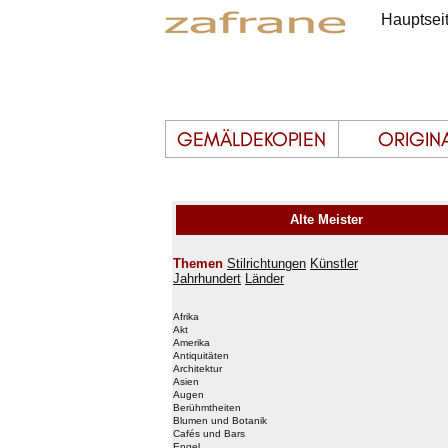
Hauptsei
Alte Meister
Themen
Stilrichtungen
Künstler
Jahrhundert
Länder
Afrika
Akt
Amerika
Antiquitäten
Architektur
Asien
Augen
Berühmtheiten
Blumen und Botanik
Cafés und Bars
Engel