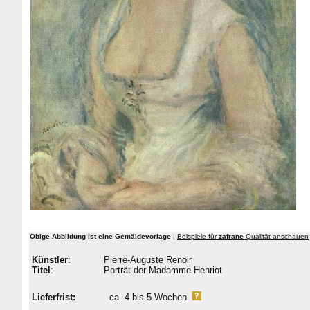
Obige Abbildung ist eine Gemäldevorlage
|
Beispiele für
zafrane
Qualität anschauen
Künstler
:
Pierre-Auguste Renoir
Titel
:
Porträt der Madamme Henriot
Lieferfrist:
ca. 4 bis 5 Wochen