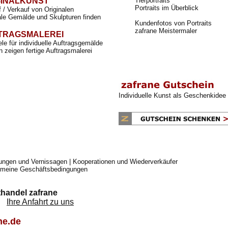
GINALKUNST
Tierportraits
Portraits im Überblick
 / Verkauf von Originalen
ale Gemälde und Skulpturen finden
Kundenfotos von Portraits
zafrane Meistermaler
TRAGSMALEREI
ele für individuelle Auftragsgemälde
 zeigen fertige Auftragsmalerei
Individuelle Kunst als Geschenkidee
lungen und Vernissagen
|
Kooperationen und Wiederverkäufer
emeine Geschäftsbedingungen
handel zafrane
en
Ihre Anfahrt zu uns
ne.de