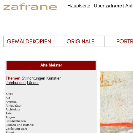
Hauptseite
|
Über
zafrane
|
Anf
Alte Meister
Themen
Stilrichtungen
Künstler
Jahrhundert
Länder
Afrika
Akt
Amerika
Antiquitäten
Architektur
Asien
Augen
Berühmtheiten
Blumen und Botanik
Cafés und Bars
Engel