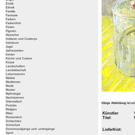
Erotik
Ethnik
Familie
Fantasie
Farben
Farbenfroh
Ferien
Figuren
Herrscher
Indianer und Cowboys
Interieurs
Jagd
Jahreszeiten
Kinder
Küche und Cuisine
Küsse
Landschaften
Landwirtschaft
Lebenszenen
Märkte
Mediterran
Musik
Muster
Mythologie
Nachtszenen
Orientalisch
Obige Abbildung ist e
Porträts
Religion
Künstler
:
Ritter
Romantisch
Titel
:
Schlachten
Schönheit
Sonnenaufgänge und -untergänge
Lieferfrist:
Sport