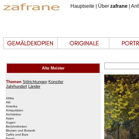
Hauptseite
|
Über
zafrane
|
Anf
Alte Meister
Themen
Stilrichtungen
Künstler
Jahrhundert
Länder
Afrika
Akt
Amerika
Antiquitäten
Architektur
Asien
Augen
Berühmtheiten
Blumen und Botanik
Cafés und Bars
Engel