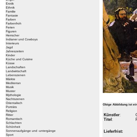
Erotik
Ethnik
Familie
Fantasie
Farben
Farbenfroh
Ferien
Figuren
Herrscher
Indianer und Cowboys
Interieurs
Jagd
Jahreszeiten
Kinder
Küche und Cuisine
Küsse
Landschaften
Landwirtschaft
Lebenszenen
Märkte
Mediterran
Musik
Muster
Mythologie
Nachtszenen
Orientalisch
Obige Abbildung ist e
Porträts
Religion
Künstler
:
Ritter
Romantisch
Titel
:
Schlachten
Schönheit
Sonnenaufgänge und -untergänge
Lieferfrist:
Sport