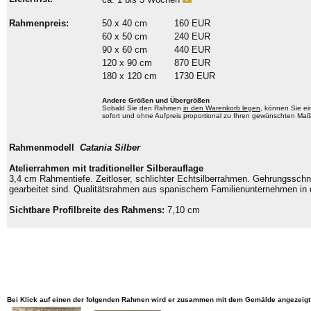
Rahmenpreis:
50 x 40 cm
160 EUR
60 x 50 cm
240 EUR
90 x 60 cm
440 EUR
120 x 90 cm
870 EUR
180 x 120 cm
1730 EUR
Andere Größen und Übergrößen
Sobald Sie den Rahmen
in den Warenkorb legen
, können Sie e
sofort und ohne Aufpreis proportional zu Ihren gewünschten M
Rahmenmodell
Catania Silber
Atelierrahmen mit traditioneller Silberauflage
3,4 cm Rahmentiefe. Zeitloser, schlichter Echtsilberrahmen. Gehrungsschni
gearbeitet sind. Qualitätsrahmen aus spanischem Familienunternehmen in d
Sichtbare Profilbreite des Rahmens:
7,10 cm
Bei Klick auf einen der folgenden Rahmen wird er zusammen mit dem Gemälde angezeigt