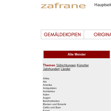
Hauptsei
Alte Meister
Themen
Stilrichtungen
Künstler
Jahrhundert
Länder
Afrika
Akt
Amerika
Antiquitäten
Architektur
Asien
Augen
Berühmtheiten
Blumen und Botanik
Cafés und Bars
Engel