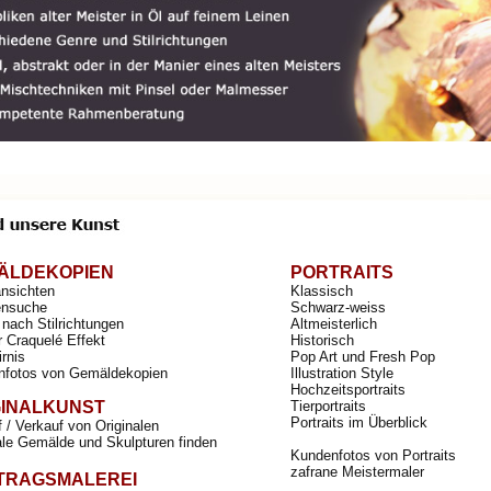
ÄLDEKOPIEN
PORTRAITS
ansichten
Klassisch
nsuche
Schwarz-weiss
nach Stilrichtungen
Altmeisterlich
r Craquelé Effekt
Historisch
irnis
Pop Art und Fresh Pop
nfotos von Gemäldekopien
Illustration Style
Hochzeitsportraits
GINALKUNST
Tierportraits
Portraits im Überblick
 / Verkauf von Originalen
ale Gemälde und Skulpturen finden
Kundenfotos von Portraits
zafrane Meistermaler
TRAGSMALEREI