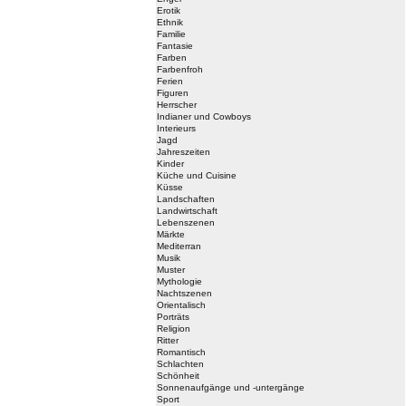
Erotik
Ethnik
Familie
Fantasie
Farben
Farbenfroh
Ferien
Figuren
Herrscher
Indianer und Cowboys
Interieurs
Jagd
Jahreszeiten
Kinder
Küche und Cuisine
Küsse
Landschaften
Landwirtschaft
Lebenszenen
Märkte
Mediterran
Musik
Muster
Mythologie
Nachtszenen
Orientalisch
Porträts
Religion
Ritter
Romantisch
Schlachten
Schönheit
Sonnenaufgänge und -untergänge
Sport