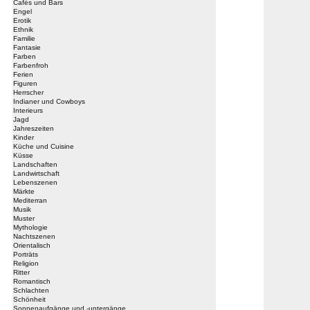
Cafés und Bars
Engel
Erotik
Ethnik
Familie
Fantasie
Farben
Farbenfroh
Ferien
Figuren
Herrscher
Indianer und Cowboys
Interieurs
Jagd
Jahreszeiten
Kinder
Küche und Cuisine
Küsse
Landschaften
Landwirtschaft
Lebenszenen
Märkte
Mediterran
Musik
Muster
Mythologie
Nachtszenen
Orientalisch
Porträts
Religion
Ritter
Romantisch
Schlachten
Schönheit
Sonnenaufgänge und -untergänge