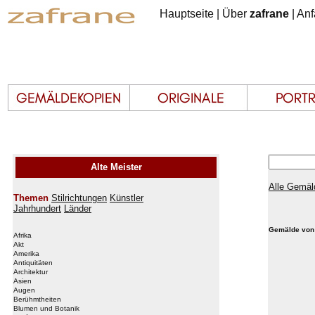
Hauptseite
|
Über
zafrane
|
Anf
Alte Meister
Alle Gemäl
Themen
Stilrichtungen
Künstler
Jahrhundert
Länder
Gemälde von 
Afrika
Akt
Amerika
Antiquitäten
Architektur
Asien
Augen
Berühmtheiten
Blumen und Botanik