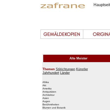
Hauptsei
Alte Meister
Themen
Stilrichtungen
Künstler
Jahrhundert
Länder
Afrika
Akt
Amerika
Antiquitäten
Architektur
Asien
Augen
Berühmtheiten
Blumen und Botanik