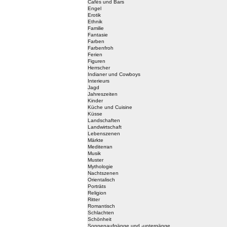
Cafés und Bars
Engel
Erotik
Ethnik
Familie
Fantasie
Farben
Farbenfroh
Ferien
Figuren
Herrscher
Indianer und Cowboys
Interieurs
Jagd
Jahreszeiten
Kinder
Küche und Cuisine
Küsse
Landschaften
Landwirtschaft
Lebenszenen
Märkte
Mediterran
Musik
Muster
Mythologie
Nachtszenen
Orientalisch
Porträts
Religion
Ritter
Romantisch
Schlachten
Schönheit
Sonnenaufgänge und -untergänge