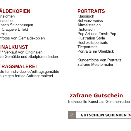
ÄLDEKOPIEN
PORTRAITS
ansichten
Klassisch
nsuche
Schwarz-weiss
nach Stilrichtungen
Altmeisterlich
r Craquelé Effekt
Historisch
irnis
Pop Art und Fresh Pop
nfotos von Gemäldekopien
Illustration Style
Hochzeitsportraits
GINALKUNST
Tierportraits
Portraits im Überblick
 / Verkauf von Originalen
ale Gemälde und Skulpturen finden
Kundenfotos von Portraits
zafrane Meistermaler
TRAGSMALEREI
ele für individuelle Auftragsgemälde
 zeigen fertige Auftragsmalerei
Individuelle Kunst als Geschenkidee