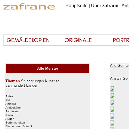
Hauptseite
|
Über
zafrane
|
Anf
Alle Gemäl
Alte Meister
Anzahl Gem
Themen
Stilrichtungen
Künstler
Jahrhundert
Länder
Afrika
Akt
Amerika
Antiquitäten
Architektur
Asien
Augen
Berühmtheiten
Blumen und Botanik