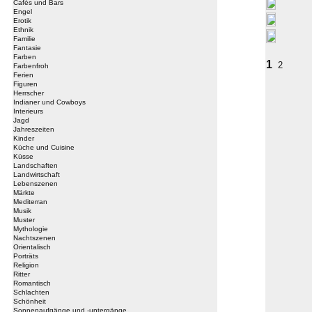
Cafés und Bars
Engel
Erotik
Ethnik
Familie
Fantasie
Farben
1
2
Farbenfroh
Ferien
Figuren
Herrscher
Indianer und Cowboys
Interieurs
Jagd
Jahreszeiten
Kinder
Küche und Cuisine
Küsse
Landschaften
Landwirtschaft
Lebenszenen
Märkte
Mediterran
Musik
Muster
Mythologie
Nachtszenen
Orientalisch
Porträts
Religion
Ritter
Romantisch
Schlachten
Schönheit
Sonnenaufgänge und -untergänge