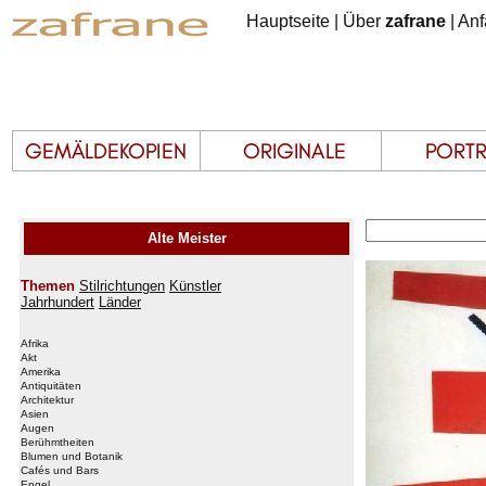
Hauptseite
|
Über
zafrane
|
Anf
Alte Meister
Themen
Stilrichtungen
Künstler
Jahrhundert
Länder
Afrika
Akt
Amerika
Antiquitäten
Architektur
Asien
Augen
Berühmtheiten
Blumen und Botanik
Cafés und Bars
Engel