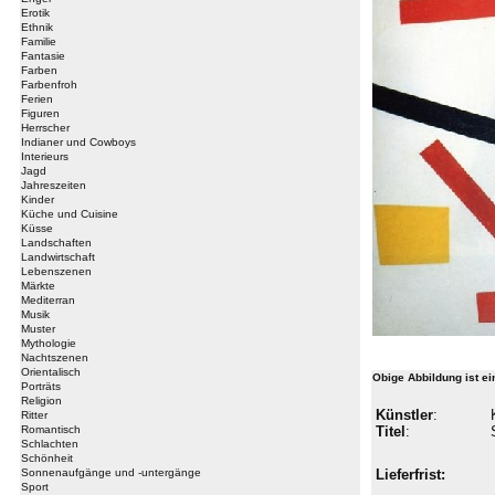
Erotik
Ethnik
Familie
Fantasie
Farben
Farbenfroh
Ferien
Figuren
Herrscher
Indianer und Cowboys
Interieurs
Jagd
Jahreszeiten
Kinder
Küche und Cuisine
Küsse
Landschaften
Landwirtschaft
Lebenszenen
Märkte
Mediterran
Musik
Muster
Mythologie
Nachtszenen
Orientalisch
Obige Abbildung ist e
Porträts
Religion
Künstler
:
Ritter
Romantisch
Titel
:
Schlachten
Schönheit
Sonnenaufgänge und -untergänge
Lieferfrist:
Sport