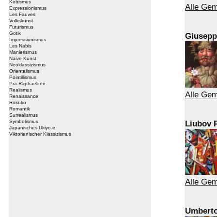
Kubismus
Alle Gem
Expressionismus
Les Fauves
Volkskunst
Futurismus
Gotik
Giusepp
Impressionismus
Les Nabis
Manierismus
Naive Kunst
Neoklassizismus
Orientalismus
Pointillismus
Prä-Raphaeliten
Realismus
Alle Gem
Renaissance
Rokoko
Romantik
Surrealismus
Symbolismus
Liubov 
Japanisches Ukiyo-e
Viktorianischer Klassizismus
Alle Gem
Umberto