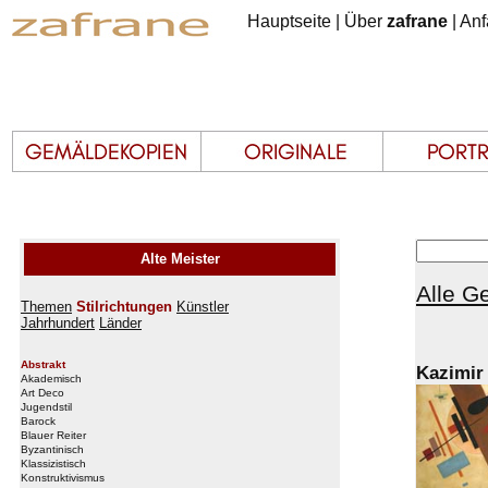
Hauptseite
|
Über
zafrane
|
Anf
Alte Meister
Alle G
Themen
Stilrichtungen
Künstler
Jahrhundert
Länder
Abstrakt
Kazimir
Akademisch
Art Deco
Jugendstil
Barock
Blauer Reiter
Byzantinisch
Klassizistisch
Konstruktivismus