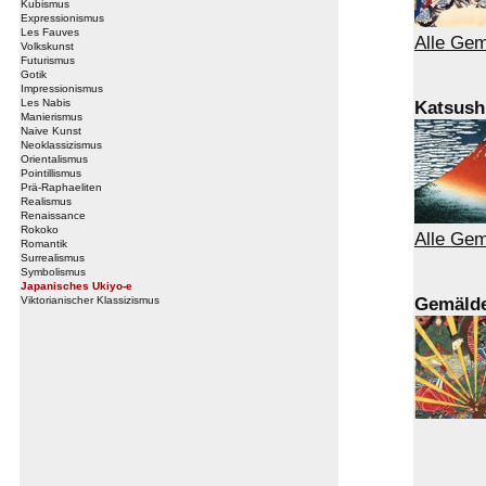
Kubismus
Expressionismus
Les Fauves
Alle Gem
Volkskunst
Futurismus
Gotik
Impressionismus
Les Nabis
Katsush
Manierismus
Naive Kunst
Neoklassizismus
Orientalismus
Pointillismus
Prä-Raphaeliten
Realismus
Renaissance
Rokoko
Alle Gem
Romantik
Surrealismus
Symbolismus
Japanisches Ukiyo-e
Gemälde
Viktorianischer Klassizismus