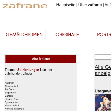
Hauptseite
|
Über
zafrane
|
Anf
Alte Meister
Alle G
Themen
Stilrichtungen
Künstler
anzeig
Jahrhundert
Länder
Abstrakt
Akademisch
Art Deco
Utagawa
Jugendstil
Barock
Blauer Reiter
Byzantinisch
Klassizistisch
Konstruktivismus