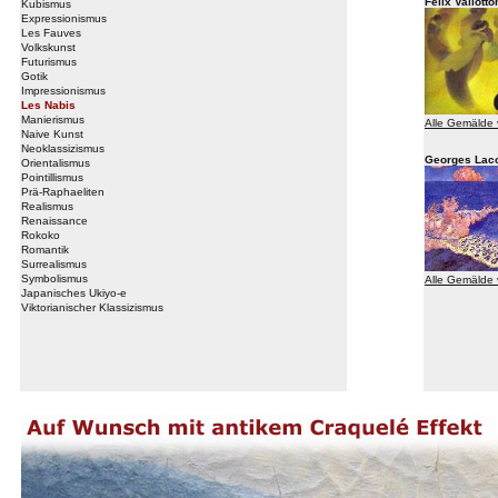
Felix Vallotto
Kubismus
Expressionismus
Les Fauves
Volkskunst
Futurismus
Gotik
Impressionismus
Les Nabis
Manierismus
Alle Gemälde v
Naive Kunst
Neoklassizismus
Georges Lac
Orientalismus
Pointillismus
Prä-Raphaeliten
Realismus
Renaissance
Rokoko
Romantik
Surrealismus
Symbolismus
Alle Gemälde
Japanisches Ukiyo-e
Viktorianischer Klassizismus