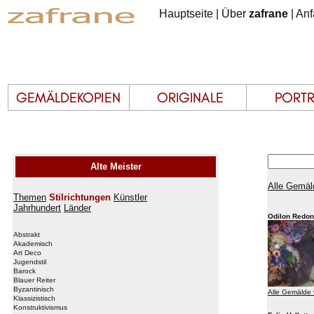
Hauptseite
|
Über
zafrane
|
Anf
Alte Meister
Alle Gemäl
Themen
Stilrichtungen
Künstler
Jahrhundert
Länder
Odilon Redon
Abstrakt
Akademisch
Art Deco
Jugendstil
Barock
Blauer Reiter
Byzantinisch
Alle Gemälde
Klassizistisch
Konstruktivismus