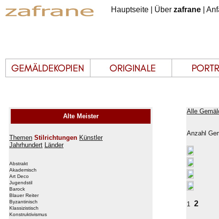
Hauptseite
|
Über
zafrane
|
Anf
Alle Gemäl
Alte Meister
Anzahl Gem
Themen
Stilrichtungen
Künstler
Jahrhundert
Länder
Abstrakt
Akademisch
Art Deco
Jugendstil
Barock
Blauer Reiter
Byzantinisch
2
1
Klassizistisch
Konstruktivismus