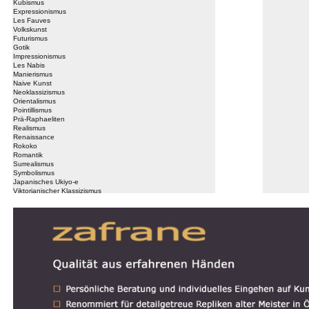
Kubismus
Expressionismus
Les Fauves
Volkskunst
Futurismus
Gotik
Impressionismus
Les Nabis
Manierismus
Naive Kunst
Neoklassizismus
Orientalismus
Pointillismus
Prä-Raphaeliten
Realismus
Renaissance
Rokoko
Romantik
Surrealismus
Symbolismus
Japanisches Ukiyo-e
Viktorianischer Klassizismus