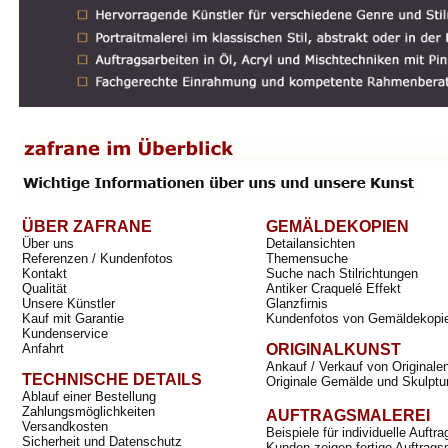
ÜBER ZAFRANE
GEMÄLDEKOPIEN
Über uns
Detailansichten
Referenzen / Kundenfotos
Themensuche
Kontakt
Suche nach Stilrichtungen
Qualität
Antiker Craquelé Effekt
Unsere Künstler
Glanzfirnis
Kauf mit Garantie
Kundenfotos von Gemäldekopi
Kundenservice
Anfahrt
ORIGINALKUNST
Ankauf / Verkauf von Originale
TECHNISCHE DETAILS
Originale Gemälde und Skulptu
Ablauf einer Bestellung
Zahlungsmöglichkeiten
AUFTRAGSMALEREI
Versandkosten
Beispiele für individuelle Auft
Sicherheit und Datenschutz
Kunden zeigen fertige Auftrags